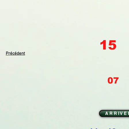
15
Précédent
07
A R R I V E 